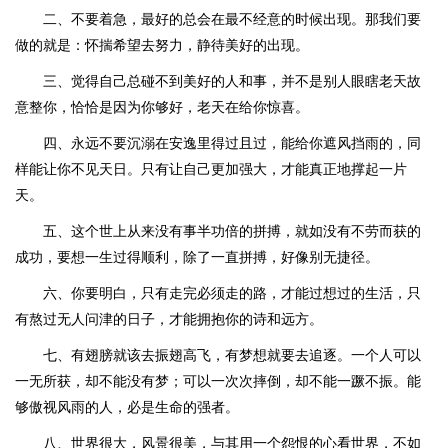
二、不要着急，最好的总会在最不经意的时候出现。那我们要
做的就是：怀揣希望去努力，静待美好的出现。
三、觉得自己总碰不到美好的人和事，并不是别人眼瞎老天故
意整你，恰恰是因为你够好，老天在给你惊喜。
四、永远不要沉溺在安逸里得过且过，能给你遮风挡雨的，同
样能让你不见天日。只有让自己更加强大，才能真正地撑起一片
天。
五、这个世上从来没有事半功倍的拼搏，就如没有不劳而获的
成功，要想一生过得顺利，除了一直拼搏，好像别无捷径。
六、你要明白，只有走完必须走的路，才能过想过的生活，只
有熬过无人问津的日子，才能拥抱你的诗和远方。
七、有翅膀就该去振翅高飞，有梦想就要去追逐。一个人可以
一无所获，却不能没有梦；可以一次次摔倒，却不能一蹶不振。能
够傲视风雨的人，必是生命的强者。
八、世界很大，风景很美，与其用一个怨恨的心看世界，不如