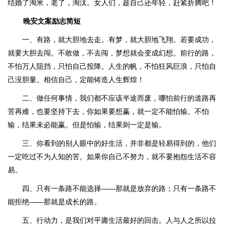
结婚了淘米，老了，淘汰。女人们，趁自己还年轻，赶紧折腾吧！
晚安文案励志简短
一、有路，就大胆地去走。有梦，就大胆地飞翔。若要成功，
就要大胆去闯。不敢做，不去闯，梦想就会变成幻想。前行的路，
不怕万人阻挡，只怕自己投降。人生的帆，不怕狂风巨浪，只怕自
己没胆量。相信自己，定能铸造人生辉煌！
二、做任何事情，我们都不应该半途而废，哪怕前行的道路再
苦再难，也要坚持下去，你如果要想赢，就一定不能怕输。不怕
输，结果未必能赢。但是怕输，结果则一定是输。
三、你看到的别人眼中的好生活，并非都是轻易得到的，他们
一定吃过不为人知的苦。如果你自己不努力，就不要抱怨生活不容
易。
四、只有一条路不能选择——那就是放弃的路；只有一条路不
能拒绝——那就是成长的路。
五、行动力，是我们对平庸生活最好的回击。人与人之所以拉