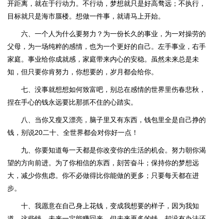
开距离，就在于行动力。不行动，梦想就只是好高骛远；不执行，
目标就只是海市蜃楼。想做一件事，就请马上开始。
六、一个人为什么要努力？为一份长久的事业，为一对操劳的
父母，为一场纯粹的感情，也为一个更好的自己。左手事业，右手
家庭。事业给你成就感，家庭带来内心的安稳。虽然未来总是未
知，但只要你肯努力，你想要的，岁月都会给你。
七、没事就想想如何致富吧，别总在感情的世界里伤春悲秋，
捏在手心的钱永远要比那抓不住的心踏实。
八、当你又瘦又漂亮，脑子里又有东西，钱包里全是自己挣的
钱，别说20二十、全世界都会对你好一点！
九、你要知道每一天都是你改变你的生活的机会。努力朝你渴
望的方向前进。为了你相信的东西，刻苦奋斗；保持你的梦想远
大，减少你焦虑。你不必做得比你能做的更多；只要每天都在进
步。
十、我愿意在自己身上花钱，变成我想要的样子，因为我知
道，这些钱，未来一定能赚回来，但未来再多的钱，却没有办法还