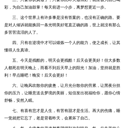
彩，为自己加油鼓掌！每天前进一小步，离梦想更近一步。
三、这个世界上有许多事是没有答案的，也没有正确的路。要
是对人倾诉就能换回一条光明美好笔直正确的路，世上就没有那么
多苦苦流泪的人了。
四、只有在逆境中才可以锻炼一个人的能力，使之成长，让其
懂得人生真谛。
五、今天是残酷的，明天会更残酷！后天会更美好！但大多数
人都死在明天晚上，而看不到后天早上的阳光！加油，坚持就是胜
利！早点睡吧！晚安！后天会更好！
六、让晚风吹散你的疲惫，让月光分散你的劳累，让黑夜分担
你的压力，让睡意送去梦境的美丽，短信发出祝福给你，愿你心情
舒畅，安然入眠。
七、有喜有悲才是人生，有苦有甜才是生活。再大的伤痛，睡
一觉就把它忘了，老是背着昨天，会累坏了自己。